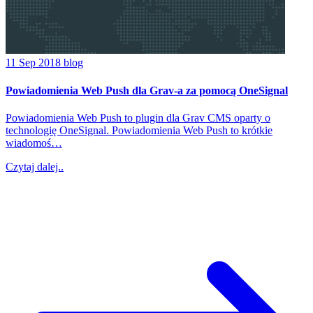
11 Sep 2018
blog
Powiadomienia Web Push dla Grav-a za pomocą OneSignal
Powiadomienia Web Push to plugin dla Grav CMS oparty o
technologię OneSignal. Powiadomienia Web Push to krótkie
wiadomoś…
Czytaj dalej..