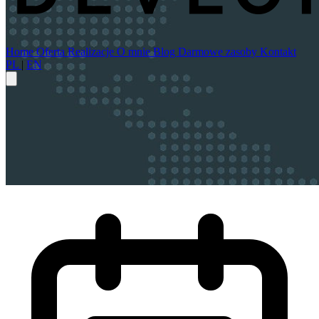
Home
Oferta
Realizacje
O mnie
Blog
Darmowe zasoby
Kontakt
PL
|
EN