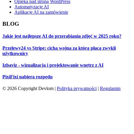
Opieka nad stroną WordPress
Automatyzacje AI
Aplikacje AI na zamówienie
BLOG
Jakie jest najlepsze AI do przerabiania zdjęć w 2025 roku?
Przelewy24 vs Stripe: cicha wojna za którą płacą zwykli
użytkownicy
Izbaviz - wizualizacja i projektowanie wnętrz z AI
PixiFixi nabiera rozpędu
© 2026 Copyright Devlom |
Polityka prywatności
|
Regulamin