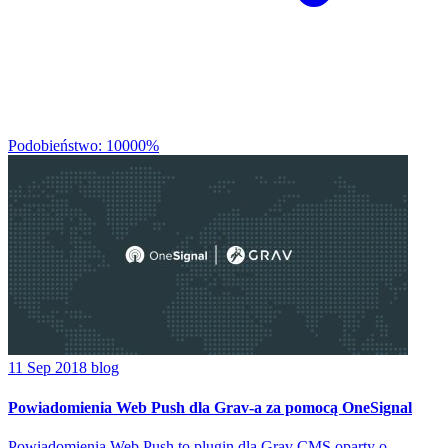
Podobieństwo: 10000%
11 Sep 2018
blog
Powiadomienia Web Push dla Grav-a za pomocą OneSignal
Powiadomienia Web Push to plugin dla Grav CMS oparty o