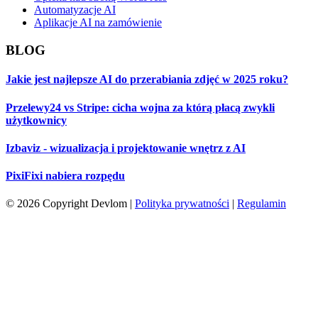
Automatyzacje AI
Aplikacje AI na zamówienie
BLOG
Jakie jest najlepsze AI do przerabiania zdjęć w 2025 roku?
Przelewy24 vs Stripe: cicha wojna za którą płacą zwykli
użytkownicy
Izbaviz - wizualizacja i projektowanie wnętrz z AI
PixiFixi nabiera rozpędu
© 2026 Copyright Devlom |
Polityka prywatności
|
Regulamin