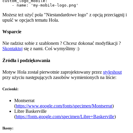
custom_logo_mobile:

    - name: 'my-mobile-logo.png'
Możesz też użyć pola "Niestandardowe logo" z opcją przeciągnij i
upuść w opcjach tematu Hola.
Wsparcie
Nie radzisz sobie z szablonem ? Chcesz dokonać modyfikacji ?
Skontaktuj
się z nami. Coś wymyślimy :)
Źródła i podziękowania
Motyw Hola został pierwotnie zaprojektowany przez
styleshout
przy użyciu następujących zasobów wymienionych na liście:
Czcionki:
Montserrat
(
https://www.google.com/fonts/specimen/Montserrat
)
Libre Baskerville
(
https://fonts.google.com/specimen/Libre+Baskerville
)
Ikony: