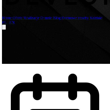
Home
Oferta
Realizacje
O mnie
Blog
Darmowe zasoby
Kontakt
PL
|
EN