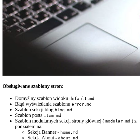
Obsługiwane szablony stron:
Domyślny szablon widoku
default.md
Błąd wyświetlania szablonu
error.md
Szablon sekcji blog
blog.md
Szablon posta
item.md
Szablon modularnych sekcji strony głównej (
) z
modular.md
podziałem na:
Sekcja Banner -
home.md
Sekcja About -
about.md