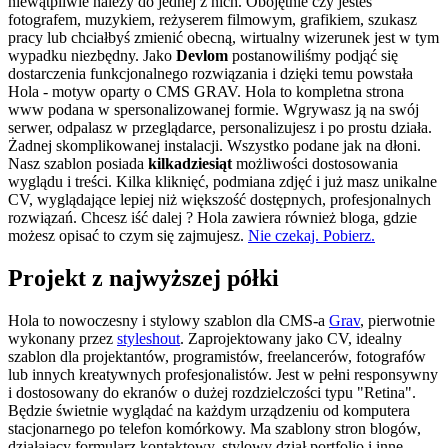
niewątpliwie należy do jednej z nich. Obojętnie czy jesteś
fotografem, muzykiem, reżyserem filmowym, grafikiem, szukasz
pracy lub chciałbyś zmienić obecną, wirtualny wizerunek jest w tym
wypadku niezbędny. Jako
Devlom
postanowiliśmy podjąć się
dostarczenia funkcjonalnego rozwiązania i dzięki temu powstała
Hola - motyw oparty o CMS GRAV. Hola to kompletna strona
www podana w spersonalizowanej formie. Wgrywasz ją na swój
serwer, odpalasz w przeglądarce, personalizujesz i po prostu działa.
Żadnej skomplikowanej instalacji. Wszystko podane jak na dłoni.
Nasz szablon posiada
kilkadziesiąt
możliwości dostosowania
wyglądu i treści. Kilka kliknięć, podmiana zdjęć i już masz unikalne
CV, wyglądające lepiej niż większość dostępnych, profesjonalnych
rozwiązań. Chcesz iść dalej ? Hola zawiera również bloga, gdzie
możesz opisać to czym się zajmujesz.
Nie czekaj. Pobierz.
Projekt z najwyższej półki
Hola to nowoczesny i stylowy szablon dla CMS-a
Grav
, pierwotnie
wykonany przez
styleshout
. Zaprojektowany jako CV, idealny
szablon dla projektantów, programistów, freelancerów, fotografów
lub innych kreatywnych profesjonalistów. Jest w pełni responsywny
i dostosowany do ekranów o dużej rozdzielczości typu "Retina".
Będzie świetnie wyglądać na każdym urządzeniu od komputera
stacjonarnego po telefon komórkowy. Ma szablony stron blogów,
działający formularz kontaktowy, stylowy dział portfolio i inne