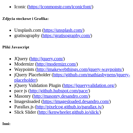
Iconic (
https://iconmonstr.com/iconicfont/
)
Zdjęcia stockowe i Grafika:
Unsplash.com (
https://unsplash.com/
)
gratisography (
https://gratisography.com/
)
Pliki Javascript
JQuery (
http://jquery.com/
)
Modernizr (
http://modernizr.com/
)
Waypoints (
http://imakewebthings.com/jquery-waypoints/
)
jQuery Placeholder (
https://github.com/mathiasbynens/jquery-
placeholder
)
jQuery Validation Plugin (
https://jqueryvalidation.org/
)
pace js (
http://github.hubspot.com/pace/
)
Masonry (
http://masonry.desandro.com/
)
Imagesloaded (
https://imagesloaded.desandro.com/
)
Parallax.js (
http://pixelcog.github.io/parallax.js/
)
Slick Slider (
http://kenwheeler.github.io/slick/
)
Inni: