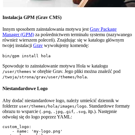
Instalacja GPM (Grav CMS)
Innym sposobem zainstalowania motywu jest
Grav Package
Manager (GPM)
za pośrednictwem terminalu systemu (nazywanego
również wierszem poleceń). Znajdując się w katalogu głównym
twojej instalacji
Grav
wywołujemy komendę:
bin/gpm install hola
Spowoduje to zainstalowanie motywu Hola w katalogu
w obrębie Grav. Jego pliki można znaleźć pod
/user/themes
.
/twoja/strona/grav/user/themes/hola
Niestandardowe Logo
Aby dodać niestandardowe logo, należy umieścić dziennik w
folderze
. Standardowe formaty
user/themes/hola/images/logo
obrazu to wsparcie (
,
,
,
, itp.). Następnie
.png
.jpg
.gif
.svg
odwołaj się do logo poprzez YAML:
custom_logo:

    - name: 'my-logo.png'
