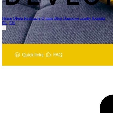
Home
Oferta
Realizacje
O mnie
Blog
Darmowe zasoby
Kontakt
PL
|
EN