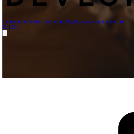
Home
Oferta
Realizacje
O mnie
Blog
Darmowe zasoby
Kontakt
PL
|
EN